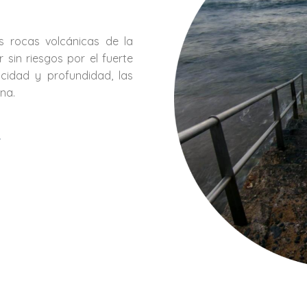
s rocas volcánicas de la
 sin riesgos por el fuerte
cidad y profundidad, las
na.
r